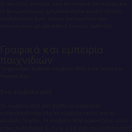
το σκυλίσιο στοιχείο, ενώ τα αστέρια του σερίφη και
το θρυμματισμένο χρηματοκιβώτιο γεμάτο πλούτη
υποδηλώνουν έναν κόσμο εγκληματιών και
αστυνομικών με μια πιθανή ληστεία τράπεζας.
Γραφικά και εμπειρία
παιχνιδιών
Το φρουτάκι διαθέτει σύμβολο Wild, Free Spins και
Feature Buy.
Ένα σύμβολο wild
Το σύμβολο Wild σας βοηθά να κερδίσετε
αντικαθιστώντας όλα τα σύμβολα εκτός από το
σύμβολο Scatter. Το σύμβολο Wild εμφανίζεται μόνο
στους κυλίνδρους 2, 3 και 4 και έχει πολλαπλασιαστή