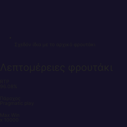
Σχεδόν ίδια με το αρχικό φρουτάκι
Λεπτομέρειες φρουτάκι
RTP
96.08%
Πάροχος
Pragmatic play
Max Win
x 10000