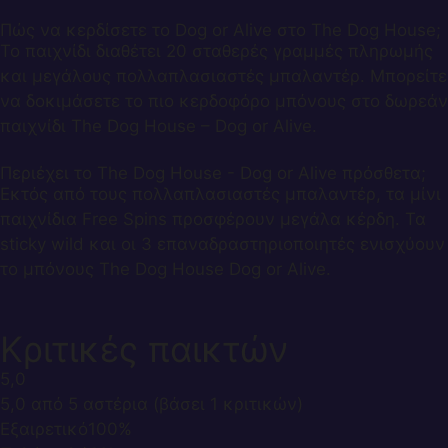
Πώς να κερδίσετε το Dog or Alive στο The Dog House;
Το παιχνίδι διαθέτει 20 σταθερές γραμμές πληρωμής
και μεγάλους πολλαπλασιαστές μπαλαντέρ. Μπορείτε
να δοκιμάσετε το πιο κερδοφόρο μπόνους στο δωρεάν
παιχνίδι The Dog House – Dog or Alive.
Περιέχει το The Dog House - Dog or Alive πρόσθετα;
Εκτός από τους πολλαπλασιαστές μπαλαντέρ, τα μίνι
παιχνίδια Free Spins προσφέρουν μεγάλα κέρδη. Τα
sticky wild και οι 3 επαναδραστηριοποιητές ενισχύουν
το μπόνους The Dog House Dog or Alive.
Κριτικές παικτών
5,0
5,0 από 5 αστέρια (βάσει 1 κριτικών)
Εξαιρετικό
100%