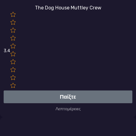
The Dog House Muttley Crew
3.4
Παίξτε
Λεπτομέρειες