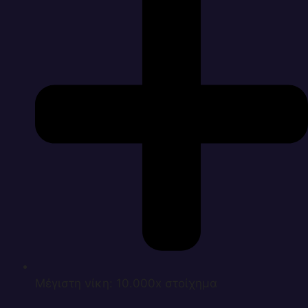
Μέγιστη νίκη: 10.000x στοίχημα