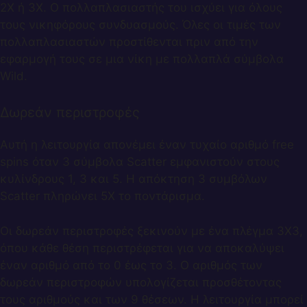
2Χ ή 3Χ. Ο πολλαπλασιαστής του ισχύει για όλους
τους νικηφόρους συνδυασμούς. Όλες οι τιμές των
πολλαπλασιαστών προστίθενται πριν από την
εφαρμογή τους σε μια νίκη με πολλαπλά σύμβολα
Wild.
Δωρεάν περιστροφές
Αυτή η λειτουργία απονέμει έναν τυχαίο αριθμό free
spins όταν 3 σύμβολα Scatter εμφανιστούν στους
κυλίνδρους 1, 3 και 5. Η απόκτηση 3 συμβόλων
Scatter πληρώνει 5X το ποντάρισμα.
Οι δωρεάν περιστροφές ξεκινούν με ένα πλέγμα 3Χ3,
όπου κάθε θέση περιστρέφεται για να αποκαλύψει
έναν αριθμό από το 0 έως το 3. Ο αριθμός των
δωρεάν περιστροφών υπολογίζεται προσθέτοντας
τους αριθμούς και των 9 θέσεων. Η λειτουργία μπορεί