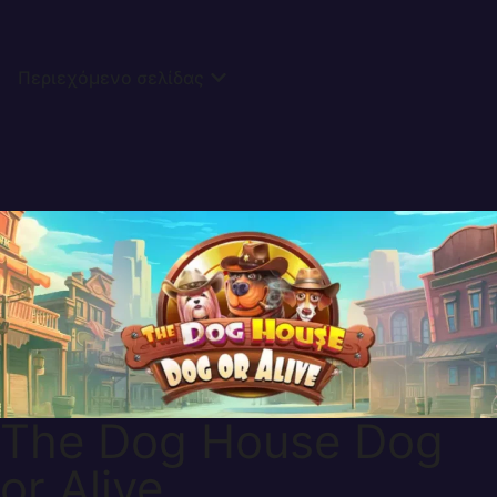
Περιεχόμενο σελίδας
The Dog House Dog
or Alive