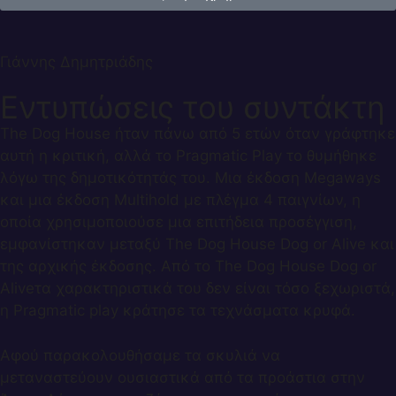
Γιάννης Δημητριάδης
Εντυπώσεις του συντάκτη
The Dog House ήταν πάνω από 5 ετών όταν γράφτηκε
αυτή η κριτική, αλλά το Pragmatic Play το θυμήθηκε
λόγω της δημοτικότητάς του. Μια έκδοση Megaways
και μια έκδοση Multihold με πλέγμα 4 παιγνίων, η
οποία χρησιμοποιούσε μια επιτήδεια προσέγγιση,
εμφανίστηκαν μεταξύ The Dog House Dog or Alive και
της αρχικής έκδοσης. Από το The Dog House Dog or
Aliveτα χαρακτηριστικά του δεν είναι τόσο ξεχωριστά,
η Pragmatic play κράτησε τα τεχνάσματα κρυφά.
Αφού παρακολουθήσαμε τα σκυλιά να
μεταναστεύουν ουσιαστικά από τα προάστια στην