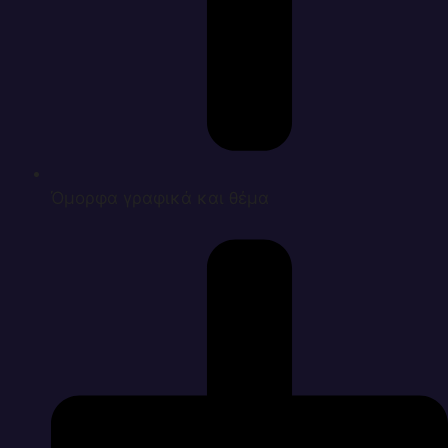
Όμορφα γραφικά και θέμα