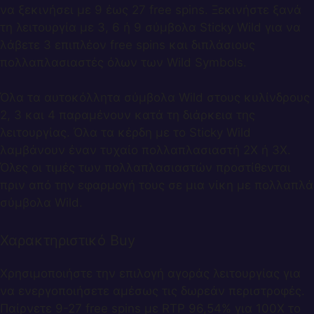
να ξεκινήσει με 9 έως 27 free spins. Ξεκινήστε ξανά
τη λειτουργία με 3, 6 ή 9 σύμβολα Sticky Wild για να
λάβετε 3 επιπλέον free spins και διπλάσιους
πολλαπλασιαστές όλων των Wild Symbols.
Όλα τα αυτοκόλλητα σύμβολα Wild στους κυλίνδρους
2, 3 και 4 παραμένουν κατά τη διάρκεια της
λειτουργίας. Όλα τα κέρδη με το Sticky Wild
λαμβάνουν έναν τυχαίο πολλαπλασιαστή 2Χ ή 3Χ.
Όλες οι τιμές των πολλαπλασιαστών προστίθενται
πριν από την εφαρμογή τους σε μια νίκη με πολλαπλά
σύμβολα Wild.
Χαρακτηριστικό Buy
Χρησιμοποιήστε την επιλογή αγοράς λειτουργίας για
να ενεργοποιήσετε αμέσως τις δωρεάν περιστροφές.
Παίρνετε 9-27 free spins με RTP 96,54% για 100X το