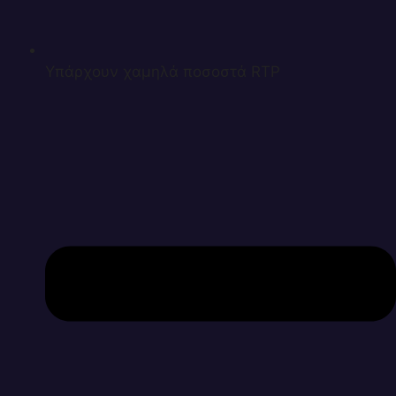
Υπάρχουν χαμηλά ποσοστά RTP