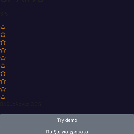
3.5
Βαθμολογία OCS
Try demo
Παίξτε για χρήματα