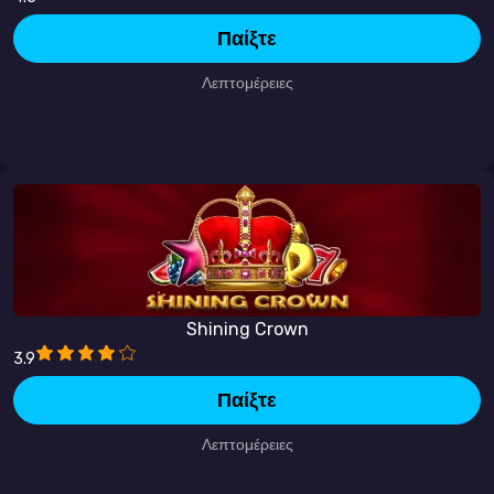
Παίξτε
Λεπτομέρειες
Shining Crown
3.9
Παίξτε
Λεπτομέρειες