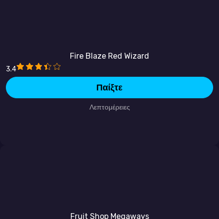
Fire Blaze Red Wizard
3.4
Παίξτε
Λεπτομέρειες
Fruit Shop Megaways