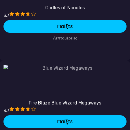
Oodles of Noodles
3.7
Παίξτε
Λεπτομέρειες
Fire Blaze Blue Wizard Megaways
3.7
Παίξτε