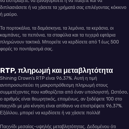
να εισπράξετε, να ξαναγυρίσετε ή να παίξετε και να
διπλασιάσετε ή να χάσετε τα χρήματά σας επιλέγοντας κόκκινο
ή μαύρο.
Τα πορτοκάλια, τα δαμάσκηνα, τα λεμόνια, τα κεράσια, οι
καμπάνες, τα πεπόνια, τα σταφύλια και τα τυχερά εφτάρια
πληρώνουν τακτικά. Μπορείτε να κερδίσετε από 1 έως 500
φορές το ποντάρισμά σας.
RTP, πληρωμή και μεταβλητότητα
Shining Crown’s RTP είναι 96,37%. Αυτή η τιμή
αντιπροσωπεύει τη μακροπρόθεσμη πληρωμή στους
συμμετέχοντες που καθορίζεται από έναν υπολογιστή. Ωστόσο,
ο αριθμός είναι θεωρητικός, επομένως, αν ξοδέψετε 100 στο
παιχνίδι με μία κίνηση είναι απίθανο να επιστρέψετε 96,37%.
Εξάλλου, μπορεί να κερδίσετε ή να χάσετε πολλά!
Παιχνίδι μεσαίας-υψηλής μεταβλητότητας. Δεδομένου ότι