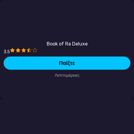
Book of Ra Deluxe
3.5
Παίξτε
Λεπτομέρειες