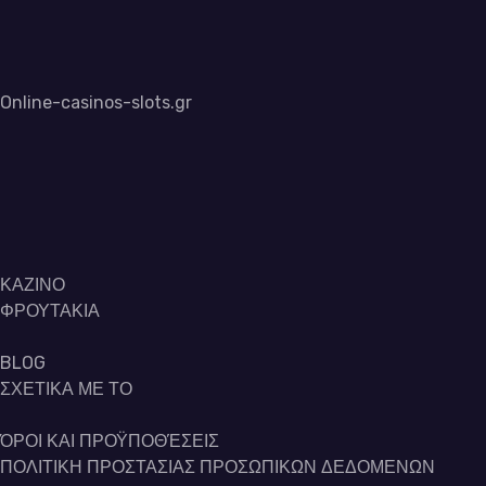
Online-casinos-slots.gr
ΚΑΖΙΝΟ
ΦΡΟΥΤΑΚΙΑ
BLOG
ΣΧΕΤΙΚΑ ΜΕ ΤΟ
ΌΡΟΙ ΚΑΙ ΠΡΟΫΠΟΘΈΣΕΙΣ
ΠΟΛΙΤΙΚΗ ΠΡΟΣΤΑΣΙΑΣ ΠΡΟΣΩΠΙΚΩΝ ΔΕΔΟΜΕΝΩΝ