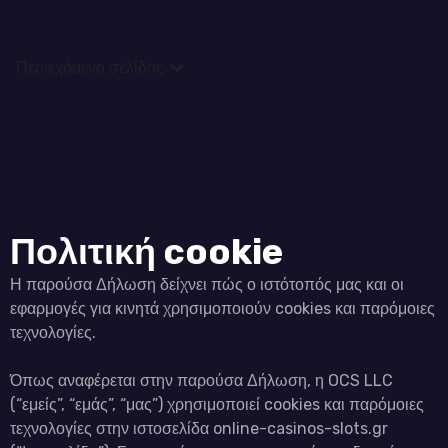
Περιεχόμενο σελίδας
Πολιτική cookie
Η παρούσα Δήλωση δείχνει πώς ο ιστότοπός μας και οι
εφαρμογές για κινητά χρησιμοποιούν cookies και παρόμοιες
τεχνολογίες.
Όπως αναφέρεται στην παρούσα Δήλωση, η OCS LLC
(“εμείς”, “εμάς”, “μας”) χρησιμοποιεί cookies και παρόμοιες
τεχνολογίες στην ιστοσελίδα online-casinos-slots.gr