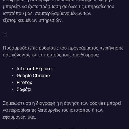
μπορείτε να έχετε πρόσβαση σε όλες τις υπηρεσίες του
ιστοτόπου μας, συμπεριλαμβανομένων των
εξατομικευμένων υπηρεσιών.
Ή
Προσαρμόστε τις ρυθμίσεις του προγράμματος περιήγησής
σας κάνοντας κλικ σε αυτούς τους συνδέσμους:
Internet Explorer
Google Chrome
Firefox
Σαφάρι
Σημειώστε ότι η διαγραφή ή η άρνηση των cookies μπορεί
να περιορίσει τις λειτουργίες του ιστοτόπου ή των
εφαρμογών μας.