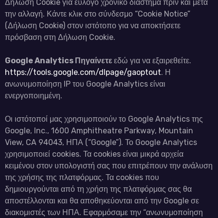
Δήλωση Cookie για εύλογο χρονικό διάστημα πριν και μετά
την αλλαγή. Κάντε κλικ στο σύνδεσμο “Cookie Notice”
(Δήλωση Cookie) στον ιστότοπο για να αποκτήσετε
πρόσβαση στη Δήλωση Cookie.
Google Analytics Πηγαίνετε
εδώ για να εξαιρεθείτε.
https://tools.google.com/dlpage/gaoptout
. Η
ανωνυμοποίηση IP του Google Analytics είναι
ενεργοποιημένη.
Οι ιστότοποί μας χρησιμοποιούν το Google Analytics της
Google, Inc., 1600 Amphitheatre Parkway, Mountain
View, CA 94043, ΗΠΑ (“Google”). Το Google Analytics
χρησιμοποιεί cookies. Τα cookies είναι μικρά αρχεία
κειμένου στον υπολογιστή σας που επιτρέπουν την ανάλυση
της χρήσης της πλατφόρμας. Τα cookies που
δημιουργούνται από τη χρήση της πλατφόρμας σας θα
αποστέλλονται και θα αποθηκεύονται από την Google σε
διακομιστές των ΗΠΑ. Εφαρμόσαμε την “ανωνυμοποίηση