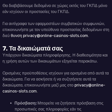
Θα διαβιβάσουμε δεδομένα σε χώρες εκτός του ΓΚΠΔ μόνο
εάν ισχύουν οι προστασίες του ΓΚΠΔ.
Για αντίγραφα των εφαρμοστέων συμβατικών συμφωνιών,
επικοινωνήστε με τον υπεύθυνο προστασίας δεδομένων στη
διεύ
θυνση privacy@online-casinos-slots.com
.
7. Τα δικαιώματά σας
Υπάρχουν δικαιώματα πληροφόρησης. Η διαθεσιμότητα και
η χρήση αυτών των δικαιωμάτων εξηγείται παρακάτω.
Ορισμένες προϋποθέσεις ισχύουν για ορισμένα από αυτά τα
δικαιώματα. Για να ασκήσετε ή να συζητήσετε αυτά τα
δικαιώματα, επικοινωνήστε μαζί μας στο
privacy@online-
casinos-slots.com
.
Πρόσβαση:
Μπορείτε να ζητήσετε πρόσβαση στις
προσωπικές σας πληροφορίες εάν τις