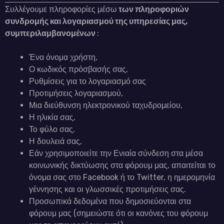
Συλλέγουμε πληροφορίες μέσω
των πληροφοριών
συνδρομής και λογαριασμού της υπηρεσίας μας,
συμπεριλαμβανομένων
:
Ένα όνομα χρήστη,
Ο κωδικός πρόσβασής σας,
Ρυθμίσεις για το λογαριασμό σας
Προτιμήσεις λογαριασμού,
Μια διεύθυνση ηλεκτρονικού ταχυδρομείου,
Η ηλικία σας,
Το φύλο σας,
Η δουλειά σας,
Εάν χρησιμοποιείτε την Ενιαία σύνδεση στα μέσα
κοινωνικής δικτύωσης στα φόρουμ μας, απαιτείται το
όνομα σας στο Facebook ή το Twitter, η ημερομηνία
γέννησης και οι γλωσσικές προτιμήσεις σας.
Προσωπικά δεδομένα που δημοσιεύονται στα
φόρουμ μας (σημειώστε ότι οι κανόνες του φόρουμ