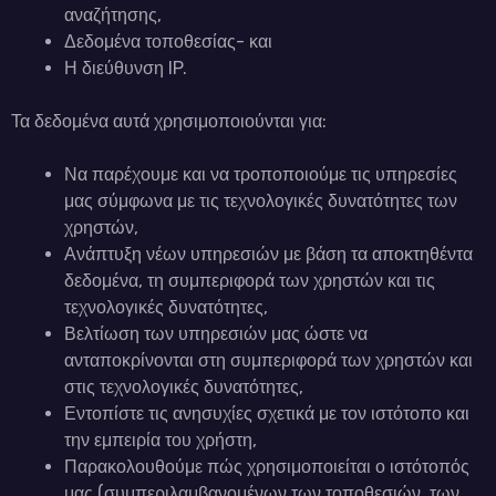
αναζήτησης,
Δεδομένα τοποθεσίας- και
Η διεύθυνση IP.
Τα δεδομένα αυτά χρησιμοποιούνται για:
Να παρέχουμε και να τροποποιούμε τις υπηρεσίες
μας σύμφωνα με τις τεχνολογικές δυνατότητες των
χρηστών,
Ανάπτυξη νέων υπηρεσιών με βάση τα αποκτηθέντα
δεδομένα, τη συμπεριφορά των χρηστών και τις
τεχνολογικές δυνατότητες,
Βελτίωση των υπηρεσιών μας ώστε να
ανταποκρίνονται στη συμπεριφορά των χρηστών και
στις τεχνολογικές δυνατότητες,
Εντοπίστε τις ανησυχίες σχετικά με τον ιστότοπο και
την εμπειρία του χρήστη,
Παρακολουθούμε πώς χρησιμοποιείται ο ιστότοπός
μας (συμπεριλαμβανομένων των τοποθεσιών, των