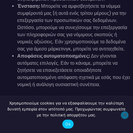
Ένσταση:
Μπορείτε να αμφισβητήσετε τα νόμιμα
συμφέροντά μας (ή αυτά ενός τρίτου μέρους) για την
επεξεργασία των προσωπικών σας δεδομένων.
Ωστόσο, μπορούμε να συνεχίσουμε την επεξεργασία
των πληροφοριών σας για νόμιμους σκοπούς ή
νομικές αξιώσεις. Εάν χρησιμοποιούμε τα δεδομένα
σας για άμεσο μάρκετινγκ, μπορείτε να αντιταχθείτε.
Αποφάσεις αυτοματοποιημένες:
Δεν γίνονται
αυτόματες επιλογές. Εάν το κάναμε, μπορείτε να
ζητήσετε να επανεξετάσετε οποιαδήποτε
αυτοματοποιημένη απόφαση σχετικά με εσάς που έχει
νομική ή ανάλογη ουσιαστική συνέπεια.
Για να ασκήσετε οποιοδήποτε από αυτά τα
Χρησιμοποιούμε cookies για να εξασφαλίσουμε την καλύτερη
δικαιώματα, γράψτε μας στο
privacy@online-
δυνατή εμπειρία στον ιστότοπό μας. Προχωρώντας συμφωνείτε
casinos-slots.com
.
με την πολιτική απορρήτου μας.
Ok