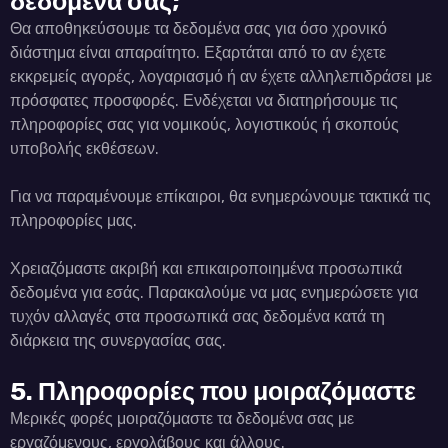
δεδομένα σας;
Θα αποθηκεύσουμε τα δεδομένα σας για όσο χρονικό
διάστημα είναι απαραίτητο. Εξαρτάται από το αν έχετε
εκκρεμείς αγορές, λογαριασμό ή αν έχετε αλληλεπιδράσει με
πρόσφατες προσφορές. Ενδέχεται να διατηρήσουμε τις
πληροφορίες σας για νομικούς, λογιστικούς ή σκοπούς
υποβολής εκθέσεων.
Για να παραμένουμε επίκαιροι, θα ενημερώνουμε τακτικά τις
πληροφορίες μας.
Χρειαζόμαστε ακριβή και επικαιροποιημένα προσωπικά
δεδομένα για εσάς. Παρακαλούμε να μας ενημερώσετε για
τυχόν αλλαγές στα προσωπικά σας δεδομένα κατά τη
διάρκεια της συνεργασίας σας.
5. Πληροφορίες που μοιραζόμαστε
Μερικές φορές μοιραζόμαστε τα δεδομένα σας με
εργαζόμενους, εργολάβους και άλλους.