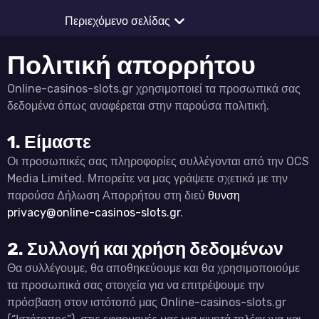
Περιεχόμενο σελίδας
Πολιτική απορρήτου
Online-casinos-slots.gr χρησιμοποιεί τα προσωπικά σας
δεδομένα όπως αναφέρεται στην παρούσα πολιτική.
1. Είμαστε
Οι προσωπικές σας πληροφορίες συλλέγονται από την OCS
Media Limited. Μπορείτε να μας γράψετε σχετικά με την
παρούσα Δήλωση Απορρήτου στη διεύ
θυνση
privacy@online-casinos-slots.gr
.
2. Συλλογή και χρήση δεδομένων
Θα συλλέγουμε, θα αποθηκεύουμε και θα χρησιμοποιούμε
τα προσωπικά σας στοιχεία για να επιτρέψουμε την
πρόσβαση στον ιστότοπό μας Online-casinos-slots.gr