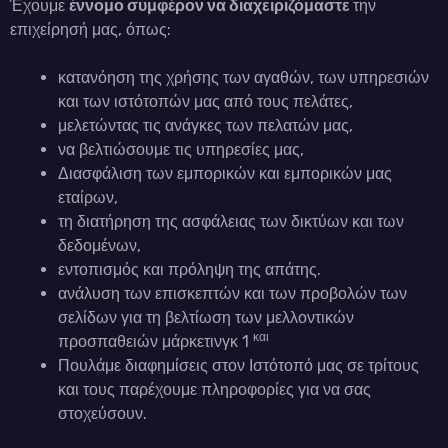
Έχουμε
έννομο συμφέρον να διαχειριζόμαστε
την
επιχείρησή μας, όπως:
κατανόηση της χρήσης των αγαθών, των υπηρεσιών
και των ιστότοπών μας από τους πελάτες,
μελετώντας τις ανάγκες των πελατών μας,
να βελτιώσουμε τις υπηρεσίες μας,
Διασφάλιση των εμπορικών και εμπορικών μας
εταίρων,
τη διατήρηση της ασφάλειας των δικτύων και των
δεδομένων,
εντοπισμός και πρόληψη της απάτης.
ανάλυση των επισκεπτών και των προβολών των
σελίδων για τη βελτίωση των μελλοντικών
και
προσπαθειών μάρκετινγκ 1
Πουλάμε διαφημίσεις στον Ιστότοπό μας σε τρίτους
και τους παρέχουμε πληροφορίες για να σας
στοχεύσουν.