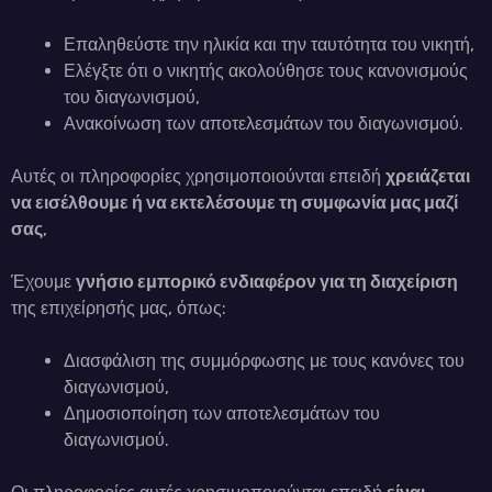
Επαληθεύστε την ηλικία και την ταυτότητα του νικητή,
Ελέγξτε ότι ο νικητής ακολούθησε τους κανονισμούς
του διαγωνισμού,
Ανακοίνωση των αποτελεσμάτων του διαγωνισμού.
Αυτές οι πληροφορίες χρησιμοποιούνται επειδή
χρειάζεται
να εισέλθουμε ή να εκτελέσουμε τη συμφωνία μας μαζί
σας
,
Έχουμε
γνήσιο εμπορικό ενδιαφέρον για τη διαχείριση
της επιχείρησής μας, όπως:
Διασφάλιση της συμμόρφωσης με τους κανόνες του
διαγωνισμού,
Δημοσιοποίηση των αποτελεσμάτων του
διαγωνισμού.