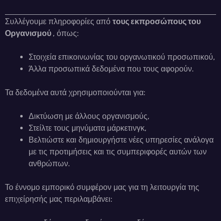
Συλλέγουμε πληροφορίες από
τους εκπροσώπους του
Οργανισμού
, όπως:
Στοιχεία επικοινωνίας του οργανωτικού προσωπικού,
Άλλα προσωπικά δεδομένα που τους αφορούν.
Τα δεδομένα αυτά χρησιμοποιούνται για:
Δικτύωση με άλλους οργανισμούς,
Στείλτε τους μηνύματα μάρκετινγκ,
Βελτιώστε και δημιουργήστε νέες υπηρεσίες ανάλογα
με τις προτιμήσεις και τις συμπεριφορές αυτών των
ανθρώπων.
Το έννομο εμπορικό συμφέρον μας για τη λειτουργία της
επιχείρησής μας περιλαμβάνει: