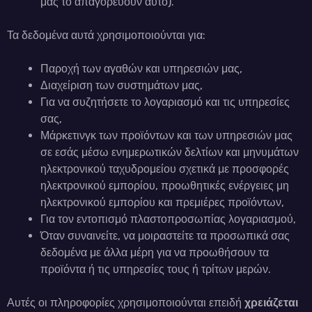
μας το απαγορεύουν αυτό).
Τα δεδομένα αυτά χρησιμοποιούνται για:
Παροχή των αγαθών και υπηρεσιών μας,
Διαχείριση των συστημάτων μας,
Για να συζητήσετε το λογαριασμό και τις υπηρεσίες
σας,
Μάρκετινγκ των προϊόντων και των υπηρεσιών μας
σε εσάς μέσω ενημερωτικών δελτίων και μηνυμάτων
ηλεκτρονικού ταχυδρομείου σχετικά με προσφορές
ηλεκτρονικού εμπορίου, προωθητικές ενέργειες μη
ηλεκτρονικού εμπορίου και πρεμιέρες προϊόντων,
Για τον εντοπισμό πλαστοπροσωπίας λογαριασμού,
Όταν συναινείτε, να μοιραστείτε τα προσωπικά σας
δεδομένα με άλλα μέρη για να προωθήσουν τα
προϊόντα ή τις υπηρεσίες τους ή τρίτων μερών.
Αυτές οι πληροφορίες χρησιμοποιούνται επειδή
χρειάζεται