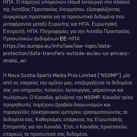
ΗΠΑ. Ο πάροχος υπηρεσιών cloud λειτουργεί στο πλαίσιο
της Ασπίδας Προστασίας Απορρήτου, εξασφαλίζοντας
συγκρίσιμη προστασία για τα προσωπικά δεδομένα που
μεταφέρονται μεταξύ Ευρώπης και ΗΠΑ. Ευρωπαϊκή
Επιτροπή: ΗΠΑ: Πληροφορίες για την Ασπίδα Προστασίας
Προσωπικών Δεδομένων
ΕΕ
-ΗΠΑ
https://ec.europa.eu/info/law/law-topic/data-
protection/data-transfers-outside-eu/eu-us-privacy-
shield_en
Η Nova Scotia Sports Media Pros Limited (“NSSMP”), μία
από τις εταιρείες του ομίλου μας, επεξεργάζεται τα δεδομένα
σας για υπηρεσίες πελατών, λειτουργίας, μάρκετινγκ και
πωλήσεων. Ο Καναδάς φιλοξενεί την NSSMP. Καναδοί τρίτοι
προμηθευτές παρέχουν βραβεία διαγωνισμών και
παραγγελίες ηλεκτρονικού εμπορίου χρησιμοποιώντας τα
δεδομένα σας. Καθορισμός επάρκειας της Ευρωπαϊκής
Επιτροπής για τον Καναδά. Έτσι, ο Καναδάς προστατεύει
επαρκώς τα προσωπικά σας δεδομένα.