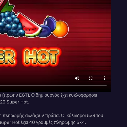
e (πρώην EGT). Ο δημιουργός έχει κυκλοφορήσει
 20 Super Hot.
μές πληρωμής αλλάζουν πρώτα. Οι κύλινδροι 5×3 του
Super Hot έχει 40 γραμμές πληρωμής 5×4.