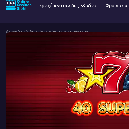
Περιεχόμενο σελίδας
Καζίνο
Φρουτάκια
Αρχική σελίδα
Φρουτάκια
>
>
40 Super Hot