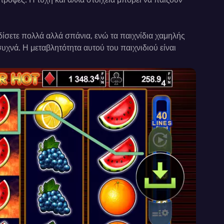
δίσετε πολλά αλλά σπάνια, ενώ τα παιχνίδια χαμηλής
υχνά. Η μεταβλητότητα αυτού του παιχνιδιού είναι