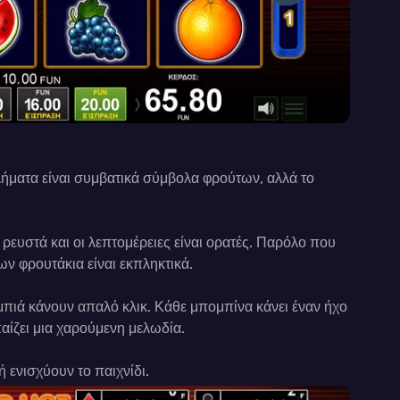
λήματα είναι συμβατικά σύμβολα φρούτων, αλλά το
 ρευστά και οι λεπτομέρειες είναι ορατές. Παρόλο που
ων φρουτάκια είναι εκπληκτικά.
υμπιά κάνουν απαλό κλικ. Κάθε μπομπίνα κάνει έναν ήχο
παίζει μια χαρούμενη μελωδία.
ή ενισχύουν το παιχνίδι.