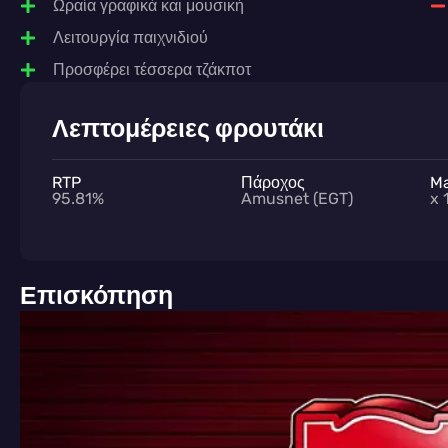
Ωραία γραφικά και μουσική
Λειτουργία παιχνιδιού
Προσφέρει τέσσερα τζάκποτ
Λεπτομέρειες φρουτάκι
RTP
Πάροχος
Ma
95.81%
Amusnet (EGT)
x 
Επισκόπηση