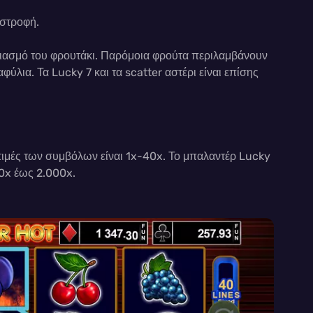
ιστροφή.
χεδιασμό του φρουτάκι. Παρόμοια φρούτα περιλαμβάνουν
φύλια. Τα Lucky 7 και τα scatter αστέρι είναι επίσης
 τιμές των συμβόλων είναι 1x-40x. Το μπαλαντέρ Lucky
20x έως 2.000x.