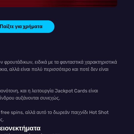
Παίξτε για χρήματα
ών φρουτάδικων, ειδικά με τα φανταστικά χαρακτηριστικά
ια, αλλά είναι πολύ περισσότερο και ποτέ δεν είναι
 μονότονη, και η λειτουργία Jackpot Cards είναι
λίνδρου αυξάνονται συνεχώς.
free spins, αλλά αυτό το δωρεάν παιχνίδι Hot Shot
ς.
ειονεκτήματα