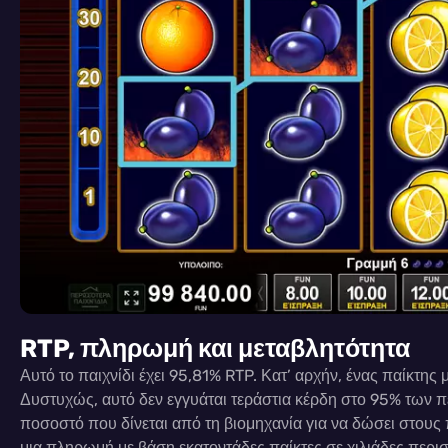
RTP, πληρωμή και μεταβλητότητα
Αυτό το παιχνίδι έχει 95,81% RTP. Κατ’ αρχήν, ένας παίκτης 
Δυστυχώς, αυτό δεν εγγυάται τεράστια κέρδη στο 95% των π
ποσοστό που δίνεται από τη βιομηχανία για να δώσει στους π
μια πληρωμή με βάση εκατοντάδες παίκτες σε χιλιάδες περισ