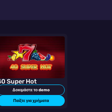
40 Super Hot
Δοκιμάστε το demo
Παίξτε για χρήματα