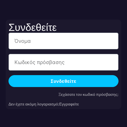
Συνδεθείτε
Συνδεθείτε
Ξεχάσατε τον κωδικό πρόσβασης;
Δεν έχετε ακόμη λογαριασμό;
Εγγραφείτε