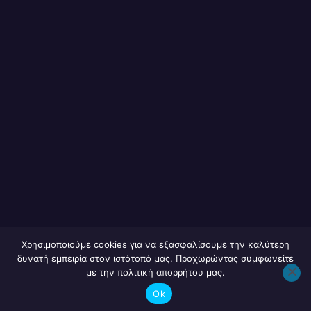
Χρησιμοποιούμε cookies για να εξασφαλίσουμε την καλύτερη
δυνατή εμπειρία στον ιστότοπό μας. Προχωρώντας συμφωνείτε
με την πολιτική απορρήτου μας.
Ok